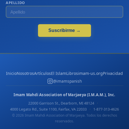
APELLIDO
Suscribirme →
Inicio
Nosotros
Artículos
El Islam
Libros
imam-us.org
Privacidad
@imamspanish
Imam Mahdi Association of Marjaeya (I.M.A.M.), Inc.
22000 Garrison St., Dearborn, MI 48124
·
4000 Legato Rd., Suite 1100, Fairfax, VA 22033
·
1-877-313-4626
© 2026 Imam Mahdi Association of Marjaeya. Todos los derechos
reservados.